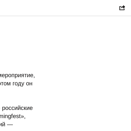
мероприятие,
том году он
 российские
ingfest»,
ций —