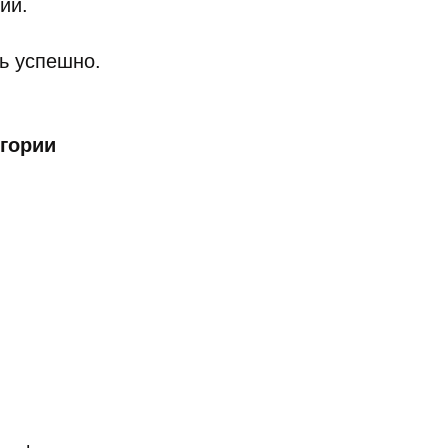
ии.
нь успешно.
егории