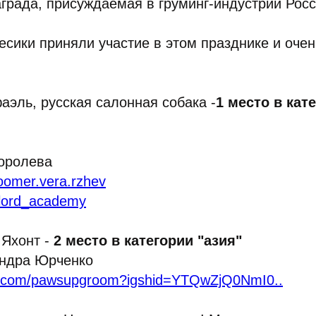
града, присуждаемая в груминг-индустрии Росс
есики приняли участие в этом празднике и оче
эль, русская салонная собака -
1 место в кат
Королева
roomer.vera.rzhev
ilord_academy
 Яхонт -
2 место в категории "азия"
андра Юрченко
am.com/pawsupgroom?igshid=YTQwZjQ0NmI0..