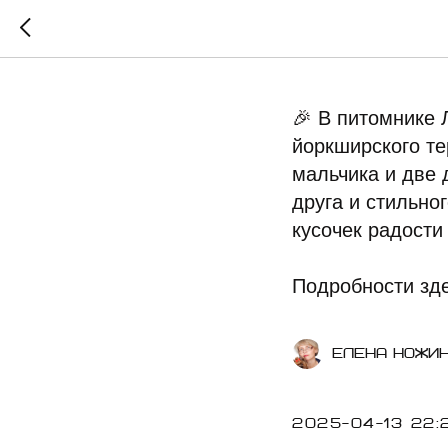
У нас 
🎉 В питомнике 
йоркширского те
мальчика и две 
друга и стильно
кусочек радости
Подробности здес
Елена Ножи
2025-04-13 22: