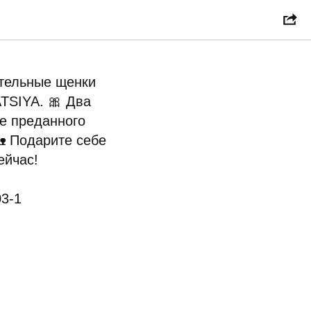
ательные щенки
ATSIYA. 🎀 Два
те преданного
 Подарите себе
ейчас!
03-1