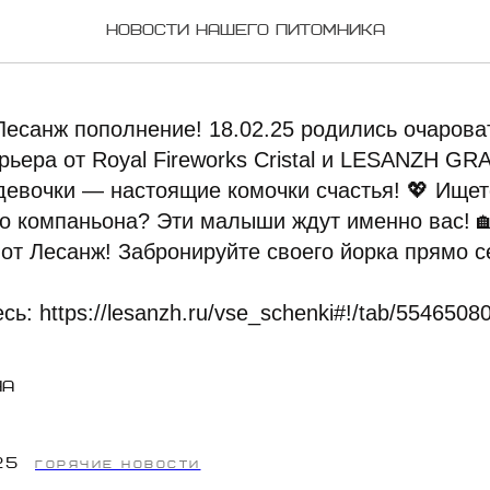
снова пополнение!
Новости нашего питомника
Лесанж пополнение! 18.02.25 родились очаров
рьера от Royal Fireworks Cristal и LESANZH GR
девочки — настоящие комочки счастья! 💖 Ище
го компаньона? Эти малыши ждут именно вас! 
 от Лесанж! Забронируйте своего йорка прямо с
ь: https://lesanzh.ru/vse_schenki#!/tab/5546508
на
25
ГОРЯЧИЕ НОВОСТИ