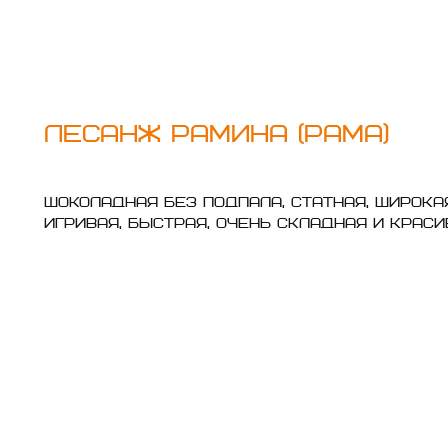
ЛЕСАНЖ РАМИНА (Рама)
Шоколадная без подпала, статная, широка
Игривая, быстрая, очень складная и краси